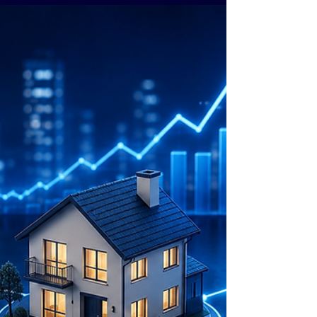
10 min de lecture
Combien Investir en Crypto-Actifs ? La
Méthode de l'Allocation Raisonnée
Introduction : La Question Que Personne N'Ose
Poser Clairement Vous avez entendu parler de
Bitcoin. Vous avez vu quelqu'un avec une belle
histoire de gains. Vous vous posez la question :
"Dois-je investir ? Et si oui, combien ?" Et presque
immédiatement, une autre question arrive : "1% du
patrimoine ? 5% ? 30% ?" Les réponses que vous
trouvez en ligne ne vous aident pas : "Investissez
seulement ce que vous pouvez perdre" → Aide
pas vraiment "Les crypto c'est l'avenir" → Hype,