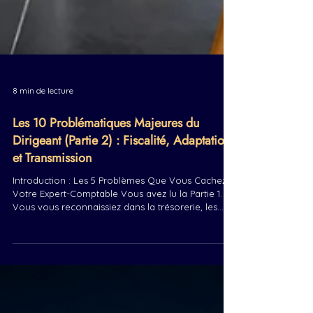
8 min de lecture
Les 10 Problématiques Majeures du
Dirigeant (Partie 2) : Fiscalité, Adaptation
et Transmission
Introduction : Les 5 Problèmes Que Vous Cachez À
Votre Expert-Comptable Vous avez lu la Partie 1.
Vous vous reconnaissiez dans la trésorerie, les
talents, la dépendance client. Vous avez peut-être
même géré l'un de ces problèmes. Maintenant, les