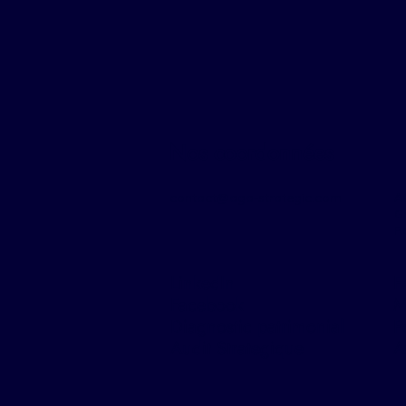
Nos coordonnées
contact@aga-strategic.com
A
G
R
LinkedIn
F
Facebook
M
Diagnostic patrimonial
P
Audit Strategique
A