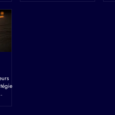
eurs
atégie