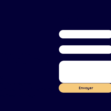
Notre formulaire en
Prénom
*
Email
*
GA GROUP LLC
Meydan
Votre message
*
randstand, 6th floor, Meydan
oad, Nad Al Sheba, Dubai, U.A.E.
AQ
entions légales
olitique de confidentialité
Envoyer
vertissement légal