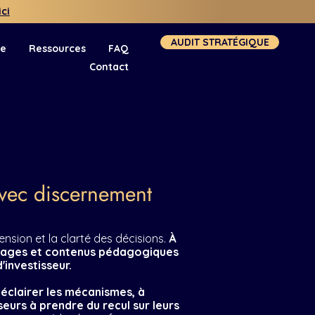
ici
AUDIT STRATÉGIQUE
se
Ressources
FAQ
Contact
avec discernement
nsion et la clarté des décisions.
À
yptages et contenus pédagogiques
'investisseur.
à éclairer les mécanismes, à
seurs à prendre du recul sur leurs