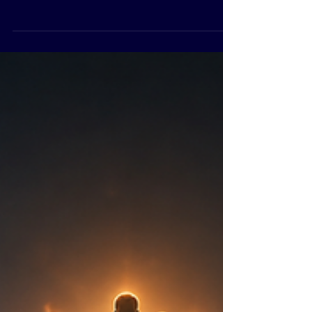
Cachez À Votre Expert-Comptable Vous avez lu
la Partie 1. Vous vous reconnaissiez dans la
trésorerie, les talents, la dépendance client.
Vous avez peut-être même géré l'un de ces
problèmes. Maintenant, les 5 autres
problématiques. Celles qui arrivent quand
l'entreprise a grandi. Celles que vous cachez
souvent parce qu'elles touchent à votre identité
personnelle, votre fiscalité, votre avenir. Les 5
problématiques de la Partie 2 sont plu